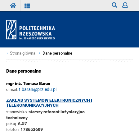
Wyszukiwark
Zaloguj
Strona główna
Dane personalne
Dane personalne
mgr inż. Tomasz Baran
t.baran@prz.edu.pl
e-mail:
ZAKŁAD SYSTEMÓW ELEKTRONICZNYCH I
TELEKOMUNIKACYJNYCH
stanowisko:
starszy referent inżynieryjno -
techniczny
pokój:
A.57
telefon:
178653609